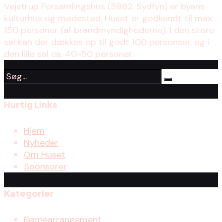
Vejstrup Forsamlingshus (5882, Sydfyn) er byens
kulturhus og mødested. Huset er godkendt til max.
150 personer (af brandmyndighederne). I den store
sal kan der dækkes op til godt 100 personser, og i
den lille sal ca. 40-50 personer.
Hurtig Links
Hjem
Nyheder
Om Huset
Sponsorer
Kategorier
Børnearrangement