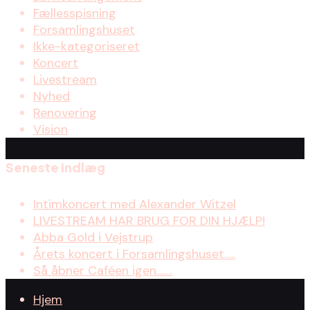
Fællesspisning
Forsamlingshuset
Ikke-kategoriseret
Koncert
Livestream
Nyhed
Renovering
Vision
Seneste indlæg
Intimkoncert med Alexander Witzel
LIVESTREAM HAR BRUG FOR DIN HJÆLP!
Abba Gold i Vejstrup
Årets koncert i Forsamlingshuset…..
Så åbner Caféen igen…….
Hjem