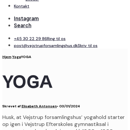
Kontakt
Instagram
Search
+45 30 22 29 86
Ring til os
post@vejstrupforsamlingshus.dk
Skriv til os
Hjem
Yoga
YOGA
YOGA
Skrevet af
Elisabeth Antonsen
•
03/01/2024
Husk, at Vejstrup forsamlingshus’ yogahold starter
op igen i Vejstrup Efterskoles gymnastiksal i