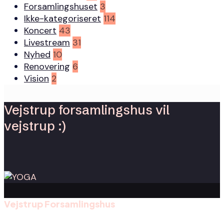
Forsamlingshuset
3
Ikke-kategoriseret
114
Koncert
43
Livestream
31
Nyhed
10
Renovering
6
Vision
2
Vejstrup forsamlingshus vil
vejstrup :)
Vejstrup Forsamlingshus