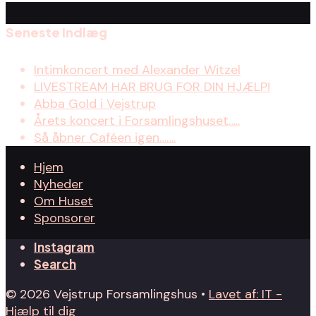
Seneste indlæg
Intimkoncert med Alexander Witzel
LIVESTREAM HAR BRUG FOR DIN HJÆLP!
Abba Gold i Vejstrup
Årets koncert i Forsamlingshuset…..
Så åbner Caféen igen…….
Hjem
Nyheder
Om Huset
Sponsorer
Instagram
Search
© 2026 Vejstrup Forsamlingshus •
Lavet af: IT -
Hjælp til dig