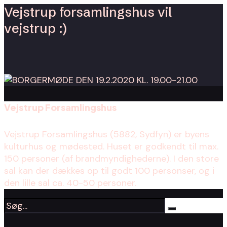
Vejstrup forsamlingshus vil
vejstrup :)
Vejstrup Forsamlingshus
Vejstrup Forsamlingshus (5882, Sydfyn) er byens
kulturhus og mødested. Huset er godkendt til max.
150 personer (af brandmyndighederne). I den store
sal kan der dækkes op til godt 100 personser, og i
den lille sal ca. 40-50 personer.