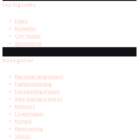
Hurtig Links
Hjem
Nyheder
Om Huset
Sponsorer
Kategorier
Børnearrangement
Fællesspisning
Forsamlingshuset
Ikke-kategoriseret
Koncert
Livestream
Nyhed
Renovering
Vision