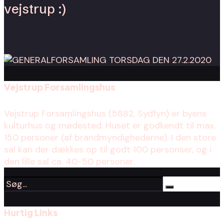
vejstrup :)
Vejstrup Forsamlingshus
Vejstrup Forsamlingshus (5882, Sydfyn) er byens
kulturhus og mødested. Huset er godkendt til max.
150 personer (af brandmyndighederne). I den store
sal kan der dækkes op til godt 100 personser, og i
den lille sal ca. 40-50 personer.
Hurtig Links