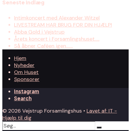
Seneste indlæg
Intimkoncert med Alexander Witzel
LIVESTREAM HAR BRUG FOR DIN HJÆLP!
Abba Gold i Vejstrup
Årets koncert i Forsamlingshuset…..
Så åbner Caféen igen…….
Hjem
Nyheder
Om Huset
Sponsorer
Instagram
Search
© 2026 Vejstrup Forsamlingshus •
Lavet af: IT -
Hjælp til dig