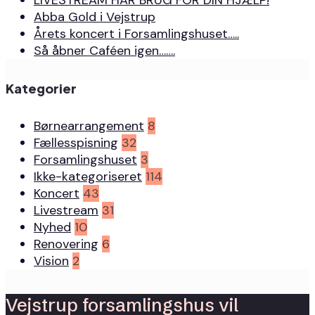
Abba Gold i Vejstrup
Årets koncert i Forsamlingshuset…..
Så åbner Caféen igen…….
Kategorier
Børnearrangement
8
Fællesspisning
32
Forsamlingshuset
3
Ikke-kategoriseret
114
Koncert
43
Livestream
31
Nyhed
10
Renovering
6
Vision
2
Vejstrup forsamlingshus vil