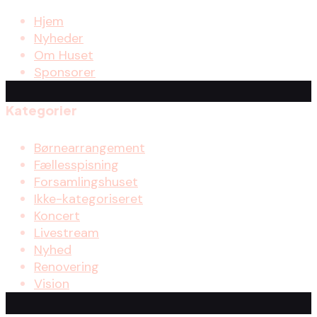
Hjem
Nyheder
Om Huset
Sponsorer
Kategorier
Børnearrangement
Fællesspisning
Forsamlingshuset
Ikke-kategoriseret
Koncert
Livestream
Nyhed
Renovering
Vision