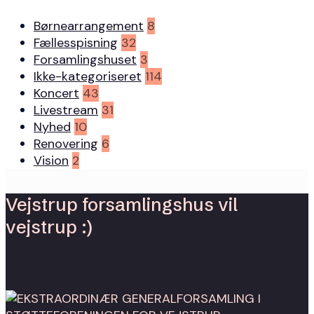
Børnearrangement
8
Fællesspisning
32
Forsamlingshuset
3
Ikke-kategoriseret
114
Koncert
43
Livestream
31
Nyhed
10
Renovering
6
Vision
2
Vejstrup forsamlingshus vil
vejstrup :)