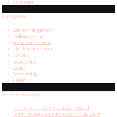
Sponsorer
Kategorier
Børnearrangement
Fællesspisning
Forsamlingshuset
Ikke-kategoriseret
Koncert
Livestream
Nyhed
Renovering
Vision
Seneste indlæg
Intimkoncert med Alexander Witzel
LIVESTREAM HAR BRUG FOR DIN HJÆLP!