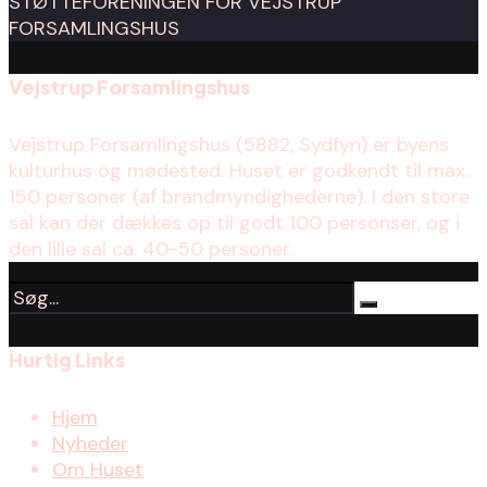
Vejstrup Forsamlingshus
Vejstrup Forsamlingshus (5882, Sydfyn) er byens
kulturhus og mødested. Huset er godkendt til max.
150 personer (af brandmyndighederne). I den store
sal kan der dækkes op til godt 100 personser, og i
den lille sal ca. 40-50 personer.
Hurtig Links
Hjem
Nyheder
Om Huset