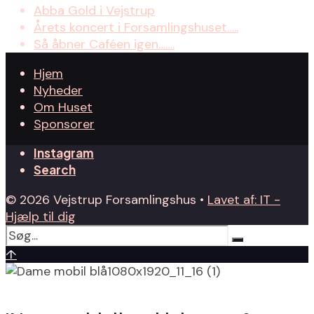
Abba Gold i Vejstrup
Årets koncert i Forsamlingshuset…..
Så åbner Caféen igen…….
Hjem
Nyheder
Om Huset
Sponsorer
Instagram
Search
© 2026 Vejstrup Forsamlingshus •
Lavet af: IT -
Hjælp til dig
↑