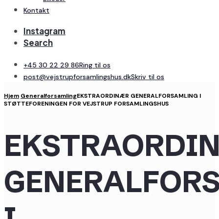
Kontakt
Instagram
Search
+45 30 22 29 86
Ring til os
post@vejstrupforsamlingshus.dk
Skriv til os
Hjem
Generalforsamling
EKSTRAORDINÆR GENERALFORSAMLING I
STØTTEFORENINGEN FOR VEJSTRUP FORSAMLINGSHUS
EKSTRAORDI
GENERALFOR
I