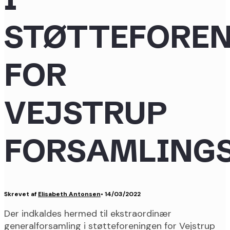
STØTTEFORE
FOR
VEJSTRUP
FORSAMLING
Skrevet af
Elisabeth Antonsen
•
14/03/2022
Der indkaldes hermed til ekstraordinær
generalforsamling i støtteforeningen for Vejstrup