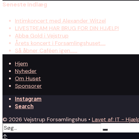
Seneste indlæg
Intimkoncert med Alexander Witzel
LIVESTREAM HAR BRUG FOR DIN HJÆLP!
Abba Gold i Vejstrup
Årets koncert i Forsamlingshuset…..
Så åbner Caféen igen…….
Hjem
Nyheder
Om Huset
Sponsorer
Instagram
Search
© 2026 Vejstrup Forsamlingshus •
Lavet af: IT - Hjælp
↑