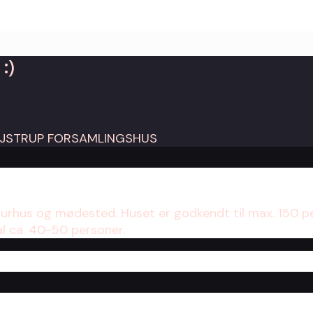
:)
turhus og mødested. Huset er godkendt til max. 150 p
al ca. 40-50 personer.