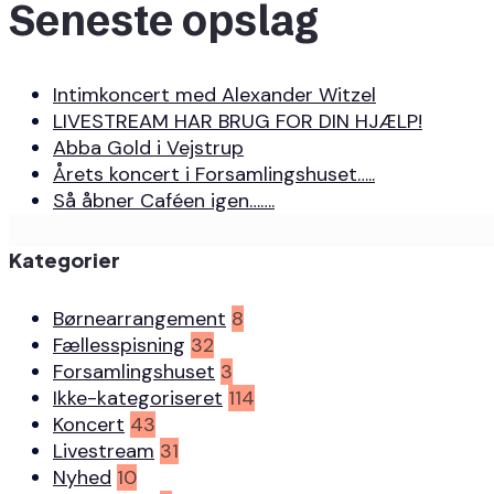
Seneste opslag
Intimkoncert med Alexander Witzel
LIVESTREAM HAR BRUG FOR DIN HJÆLP!
Abba Gold i Vejstrup
Årets koncert i Forsamlingshuset…..
Så åbner Caféen igen…….
Kategorier
Børnearrangement
8
Fællesspisning
32
Forsamlingshuset
3
Ikke-kategoriseret
114
Koncert
43
Livestream
31
Nyhed
10