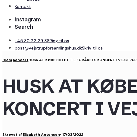
Kontakt
Instagram
Search
+45 30 22 29 86
Ring til os
post@vejstrupforsamlingshus.dk
Skriv til os
Hjem
Koncert
HUSK AT KØBE BILLET TIL FORÅRETS KONCERT I VEJSTR
HUSK AT KØBE
KONCERT I V
Skrevet af
Elisabeth Antonsen
•
17/03/2022