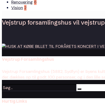
Renovering
6
Vision
2
Vejstrup forsamlingshus vil vejstrup 
Vejstrup Forsamlingshus
Vejstrup Forsamlingshus (5882, Sydfyn) er byens kul
der dækkes op til godt 100 personser, og i den lille s
Hurtig Links