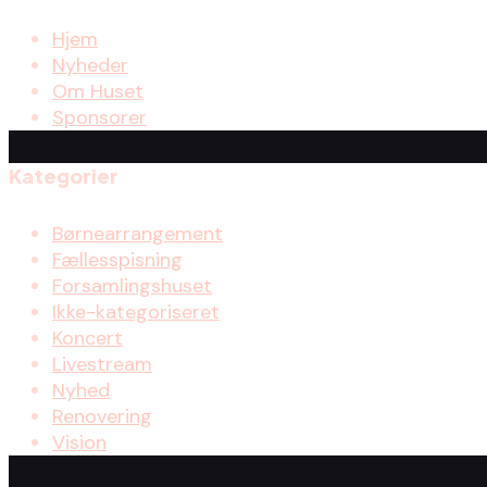
Hjem
Nyheder
Om Huset
Sponsorer
Kategorier
Børnearrangement
Fællesspisning
Forsamlingshuset
Ikke-kategoriseret
Koncert
Livestream
Nyhed
Renovering
Vision