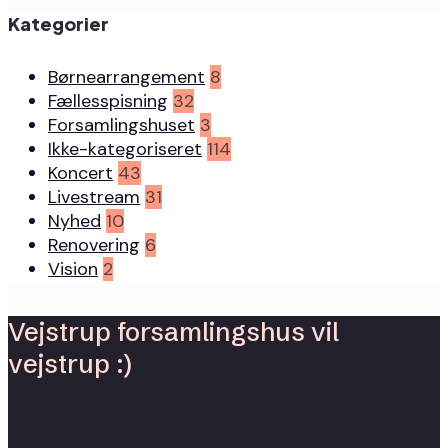
Kategorier
Børnearrangement
8
Fællesspisning
32
Forsamlingshuset
3
Ikke-kategoriseret
114
Koncert
43
Livestream
31
Nyhed
10
Renovering
6
Vision
2
Vejstrup forsamlingshus vil
vejstrup :)