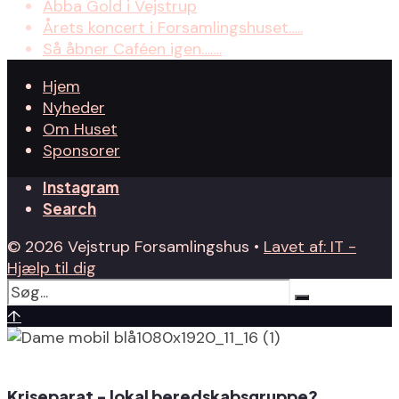
Abba Gold i Vejstrup
Årets koncert i Forsamlingshuset…..
Så åbner Caféen igen…….
Hjem
Nyheder
Om Huset
Sponsorer
Instagram
Search
© 2026 Vejstrup Forsamlingshus •
Lavet af: IT -
Hjælp til dig
↑
Kriseparat - lokal beredskabsgruppe?