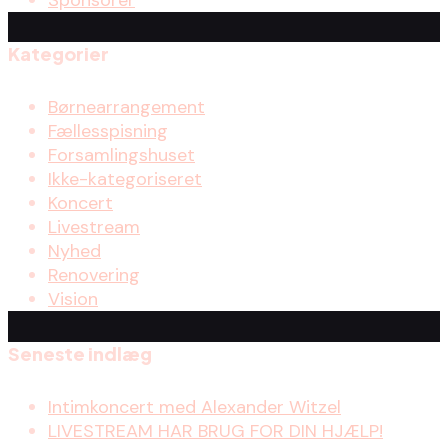
Sponsorer
Kategorier
Børnearrangement
Fællesspisning
Forsamlingshuset
Ikke-kategoriseret
Koncert
Livestream
Nyhed
Renovering
Vision
Seneste indlæg
Intimkoncert med Alexander Witzel
LIVESTREAM HAR BRUG FOR DIN HJÆLP!