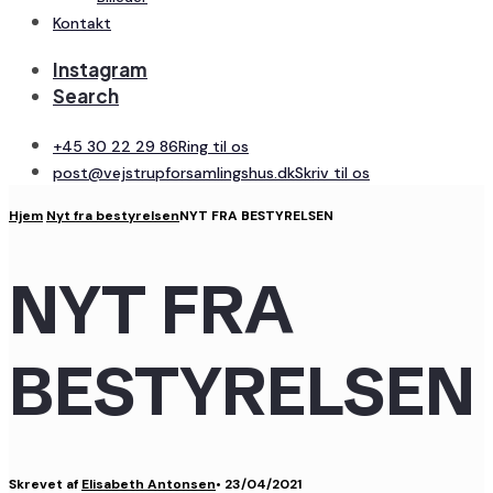
Kontakt
Instagram
Search
+45 30 22 29 86
Ring til os
post@vejstrupforsamlingshus.dk
Skriv til os
Hjem
Nyt fra bestyrelsen
NYT FRA BESTYRELSEN
NYT FRA
BESTYRELSEN
Skrevet af
Elisabeth Antonsen
•
23/04/2021