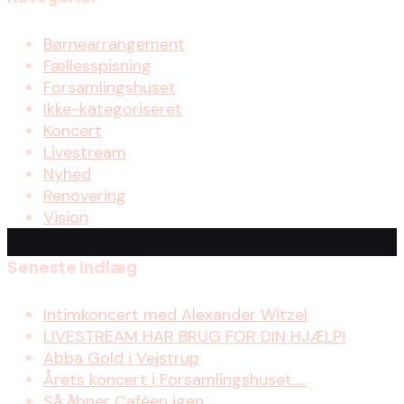
Børnearrangement
Fællesspisning
Forsamlingshuset
Ikke-kategoriseret
Koncert
Livestream
Nyhed
Renovering
Vision
Seneste indlæg
Intimkoncert med Alexander Witzel
LIVESTREAM HAR BRUG FOR DIN HJÆLP!
Abba Gold i Vejstrup
Årets koncert i Forsamlingshuset…..
Så åbner Caféen igen…….