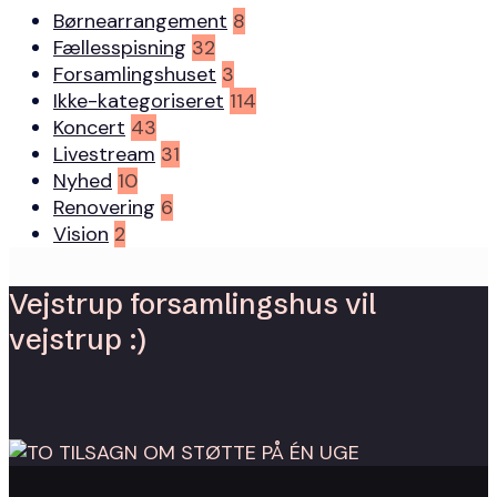
Børnearrangement
8
Fællesspisning
32
Forsamlingshuset
3
Ikke-kategoriseret
114
Koncert
43
Livestream
31
Nyhed
10
Renovering
6
Vision
2
Vejstrup forsamlingshus vil
vejstrup :)