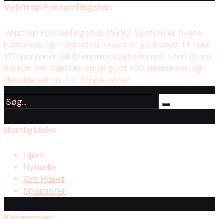
Vejstrup Forsamlingshus
Vejstrup Forsamlingshus (5882, Sydfyn) er byens
kulturhus og mødested. Huset er godkendt til max.
150 personer (af brandmyndighederne). I den store
sal kan der dækkes op til godt 100 personser, og i
den lille sal ca. 40-50 personer.
Hurtig Links
Hjem
Nyheder
Om Huset
Sponsorer
Kategorier